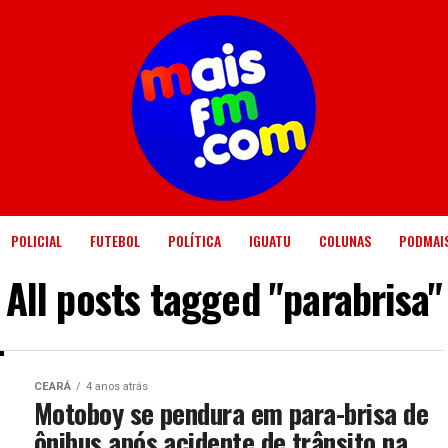
POLICIAL
FUTEBOL
POLÍTICA
IGUATU
COLUNAS
PODMAI
All posts tagged "parabrisa"
CEARÁ
4 anos atrás
Motoboy se pendura em para-brisa de
ônibus após acidente de trânsito na