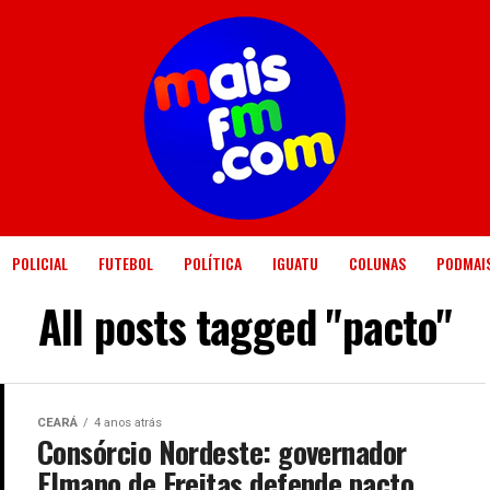
POLICIAL
FUTEBOL
POLÍTICA
IGUATU
COLUNAS
PODMAI
All posts tagged "pacto"
CEARÁ
4 anos atrás
Consórcio Nordeste: governador
Elmano de Freitas defende pacto