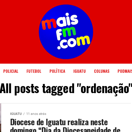
POLICIAL
FUTEBOL
POLÍTICA
IGUATU
COLUNAS
PODMAI
All posts tagged "ordenação
IGUATU
11 anos atrás
Diocese de Iguatu realiza neste
domingo “Dia da Diocesaneidade de