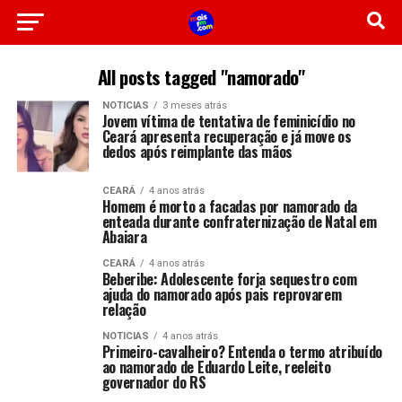
All posts tagged "namorado"
NOTICIAS
3 meses atrás
Jovem vítima de tentativa de feminicídio no
Ceará apresenta recuperação e já move os
dedos após reimplante das mãos
CEARÁ
4 anos atrás
Homem é morto a facadas por namorado da
enteada durante confraternização de Natal em
Abaiara
CEARÁ
4 anos atrás
Beberibe: Adolescente forja sequestro com
ajuda do namorado após pais reprovarem
relação
NOTICIAS
4 anos atrás
Primeiro-cavalheiro? Entenda o termo atribuído
ao namorado de Eduardo Leite, reeleito
governador do RS