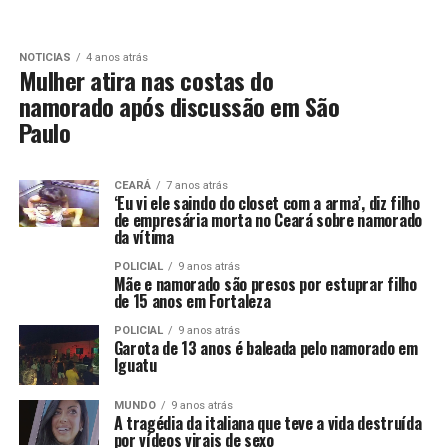
NOTICIAS
4 anos atrás
Mulher atira nas costas do
namorado após discussão em São
Paulo
CEARÁ
7 anos atrás
‘Eu vi ele saindo do closet com a arma’, diz filho
de empresária morta no Ceará sobre namorado
da vítima
POLICIAL
9 anos atrás
Mãe e namorado são presos por estuprar filho
de 15 anos em Fortaleza
POLICIAL
9 anos atrás
Garota de 13 anos é baleada pelo namorado em
Iguatu
MUNDO
9 anos atrás
A tragédia da italiana que teve a vida destruída
por vídeos virais de sexo