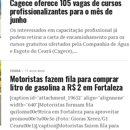
Cagece oferece 105 vagas de cursos
profissionalizantes para o mês de
junho
Os interessados em capacitação profissional já
podem retirar a carta de encaminhamento para os
cursos gratuitos ofertados pela Companhia de Água
e Esgoto do Ceará (Cagece),...
CEARÁ
11 anos atrás
Motoristas fazem fila para comprar
litro de gasolina a R$ 2 em Fortaleza
[caption id="attachment_19652" align="alignnone"
width="640"]Motoristas formam fila
quilomu00e9trica em Fortaleza para aproveitar
promou00e7u00e3o (Foto: Gioras Xerez/G1
Cearu00e1)[/caption]Motoristas fazem fila para