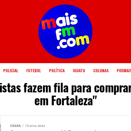
POLICIAL
FUTEBOL
POLÍTICA
IGUATU
COLUNAS
PODMAI
stas fazem fila para comprar
em Fortaleza"
CEARÁ
10 anos atrás