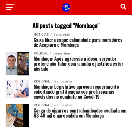
All posts tagged "Mombaça"
NOTICIAS
1 ano atrás
Caixa libera saque calamidade para moradores
de Acopiara e Mombaça
POLICIAL
5 anos atrás
Mombaça: Após agressão a idoso, vereador
prefere não falar com a mídia e justifica estar
abalado
REGIONAL
6 anos atrás
Mombaça: Legislativo aprovou requerimento
solicitando gratificação aos profissionais
envolvidos no combate ao Covid-19
REGIONAL
6 anos atrás
Carga de cigarros contrabandeados avaliada em
R$ 40 mil é apreendida em Mombaça