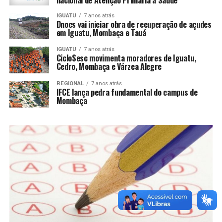
IGUATU
7 anos atrás
Dnocs vai iniciar obra de recuperação de açudes
em Iguatu, Mombaça e Tauá
IGUATU
7 anos atrás
CicloSesc movimenta moradores de Iguatu,
Cedro, Mombaça e Várzea Alegre
REGIONAL
7 anos atrás
IFCE lança pedra fundamental do campus de
Mombaça