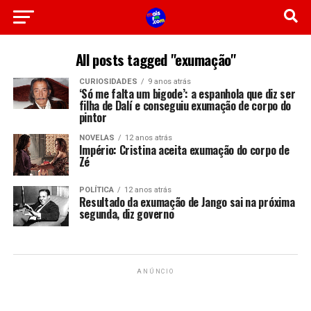
All posts tagged "exumação"
CURIOSIDADES
9 anos atrás
‘Só me falta um bigode’: a espanhola que diz ser
filha de Dalí e conseguiu exumação de corpo do
pintor
NOVELAS
12 anos atrás
Império: Cristina aceita exumação do corpo de
Zé
POLÍTICA
12 anos atrás
Resultado da exumação de Jango sai na próxima
segunda, diz governo
ANÚNCIO