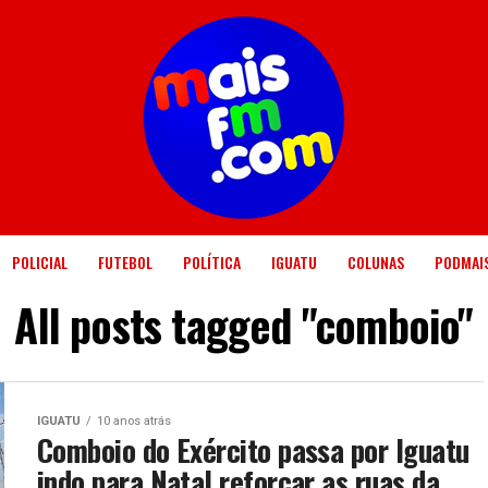
POLICIAL
FUTEBOL
POLÍTICA
IGUATU
COLUNAS
PODMAI
All posts tagged "comboio"
IGUATU
10 anos atrás
Comboio do Exército passa por Iguatu
indo para Natal reforçar as ruas da