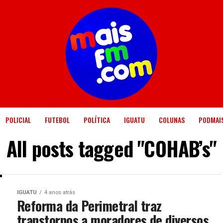
POLICIAL
FUTEBOL
POLÍTICA
IGUATU
COLUNAS
PODMAI
All posts tagged "COHAB’s"
IGUATU
4 anos atrás
Reforma da Perimetral traz
transtornos a moradores de diversos