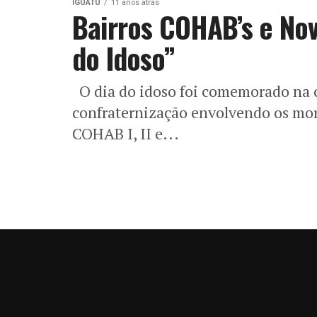
IGUATU
11 anos atrás
Bairros COHAB’s e Nov
do Idoso”
O dia do idoso foi comemorado na 
confraternização envolvendo os mor
COHAB I, II e...