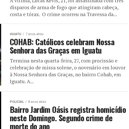
A vítima, Lucas Kevis, 21, foi assassinada com três
disparos de arma de fogo que atingiram cabeça,
costa e tórax. O crime ocorreu na Travessa da...
IGUATU
7 anos atrás
COHAB: Católicos celebram Nossa
Senhora das Graças em Iguatu
Termina nesta quarta-feira, 27, com procissão e
celebração de missa solene, o novenário em louvor
à Nossa Senhora das Graças, no bairro Cohab, em
Iguatu. A...
POLICIAL
8 anos atrás
Bairro Jardim Oásis registra homicídio
neste Domingo. Segundo crime de
morte do ano