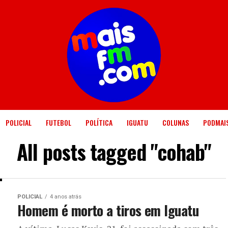
POLICIAL
FUTEBOL
POLÍTICA
IGUATU
COLUNAS
PODMAI
All posts tagged "cohab"
POLICIAL
4 anos atrás
Homem é morto a tiros em Iguatu