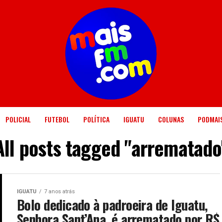
POLICIAL
FUTEBOL
POLÍTICA
IGUATU
COLUNAS
PODMAI
All posts tagged "arrematado
IGUATU
7 anos atrás
Bolo dedicado à padroeira de Iguatu,
Senhora Sant’Ana, é arrematado por R$