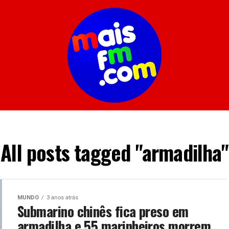
All posts tagged "armadilha"
MUNDO
3 anos atrás
Submarino chinês fica preso em
armadilha e 55 marinheiros morrem,