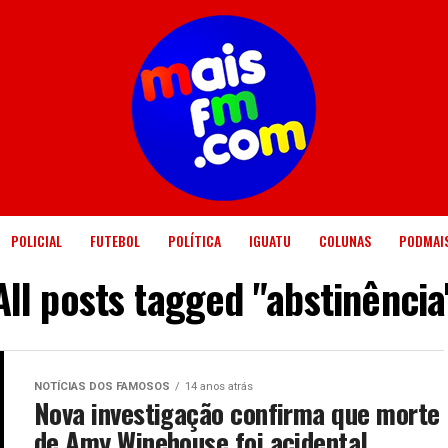
POLICIAL
FUTEBOL
POLÍTICA
IGUATU
COLUNAS
PODMAI
All posts tagged "abstinência
NOTÍCIAS DOS FAMOSOS
14 anos atrás
Nova investigação confirma que morte
de Amy Winehouse foi acidental