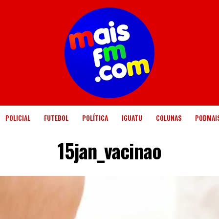
POLICIAL
FUTEBOL
POLÍTICA
IGUATU
COLUNAS
PODMAI
15jan_vacinao