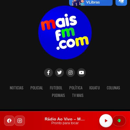
NOTICIAS
POLICIAL
FUTEBOL
POLÍTICA
IGUATU
COLUNAS
PODMAIS
TV MAIS
Copyright © 2023. Todos os direitos reservados.
Rádio Ao Vivo – Mais FM Iguatu
Pronto para tocar