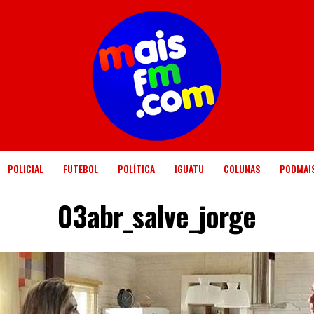
POLICIAL
FUTEBOL
POLÍTICA
IGUATU
COLUNAS
PODMAI
03abr_salve_jorge