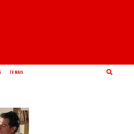
S
TV MAIS