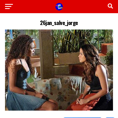
26jan_salve_jorge