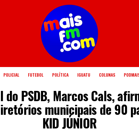
POLICIAL
FUTEBOL
POLÍTICA
IGUATU
COLUNAS
PODMAI
l do PSDB, Marcos Cals, afir
iretórios municipais de 90 p
KID JÚNIOR