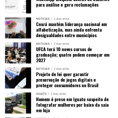
para análise e gera reclamações
NOTICIAS
2 dias atrás
Ceará mantém liderança nacional em
alfabetização, mas ainda enfrenta
desigualdades entre municípios
NOTICIAS
2 dias atrás
UFCA terá 10 novos cursos de
graduação; quatro podem começar em
2027
NOTICIAS
2 dias atrás
Projeto de lei quer garantir
preservação de jogos digitais e
proteger consumidores no Brasil
IGUATU
2 dias atrás
Homem é preso em Iguatu suspeito de
fotografar mulheres por baixo da saia
em loja