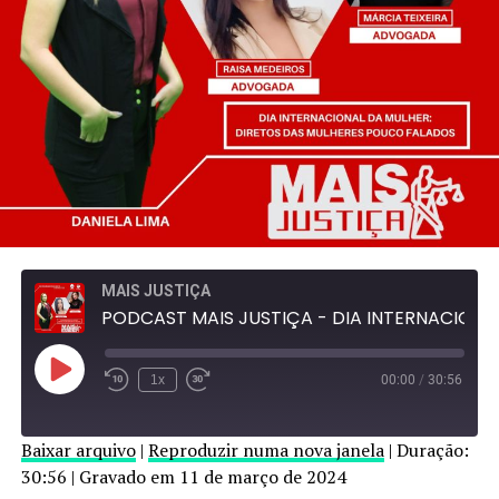
MAIS JUSTIÇA
PODCAST MAIS JUSTIÇA - DIA INTERNACIONAL DA MULHER
Reproduzir
1x
00:00
/
30:56
episódio
Baixar arquivo
|
Reproduzir numa nova janela
|
Duração:
30:56
|
Gravado em 11 de março de 2024