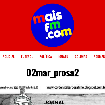
POLICIAL
FUTEBOL
POLÍTICA
IGUATU
COLUNAS
PODMAI
02mar_prosa2