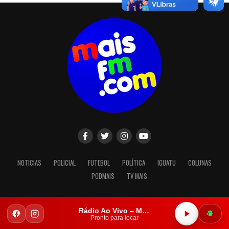
NOTICIAS
POLICIAL
FUTEBOL
POLÍTICA
IGUATU
COLUNAS
PODMAIS
TV MAIS
Rádio Ao Vivo – Mais FM Iguatu
Copyright © 2023. Todos os direitos reservados.
Pronto para tocar