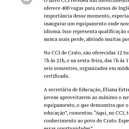
O novo CCI recebeu um investimento 
oferece 400 vagas para cursos de Ing
importância desse momento, especial
inaugurar um equipamento onde noss
idioma. Isso representa qualificação
nunca mais perde, abrindo muitas pos
No CCI de Crato, são oferecidas 12 tu
7h às 21h, e na sexta-feira, das 7h às
seis semestres, organizados em módu
certificado.
A secretária de Educação, Eliana Estr
jovens aproveitarem ao máximo o nov
equipamento, o que demonstra que o 
educação”, comentou. “Aqui, no CCI, 
conhecimento ao povo do Crato. Espe
essas oportunidades”.