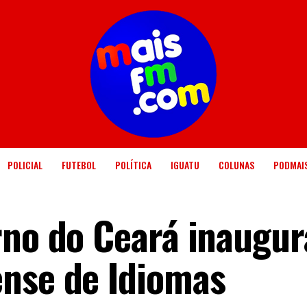
POLICIAL
FUTEBOL
POLÍTICA
IGUATU
COLUNAS
PODMAI
rno do Ceará inaugur
nse de Idiomas