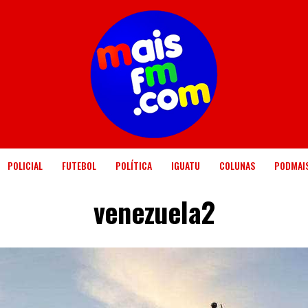
POLICIAL
FUTEBOL
POLÍTICA
IGUATU
COLUNAS
PODMAI
venezuela2