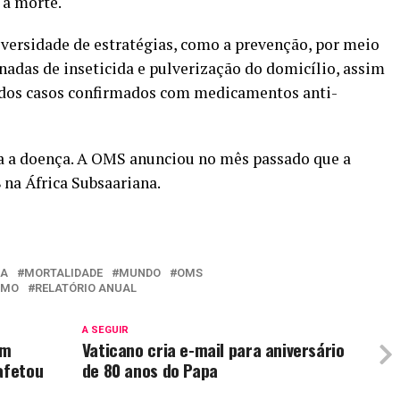
 à morte.
versidade de estratégias, como a prevenção, por meio
adas de inseticida e pulverização do domicílio, assim
 dos casos confirmados com medicamentos anti-
ra a doença. A OMS anunciou no mês passado que a
 na África Subsaariana.
IA
MORTALIDADE
MUNDO
OMS
SMO
RELATÓRIO ANUAL
A SEGUIR
em
Vaticano cria e-mail para aniversário
afetou
de 80 anos do Papa