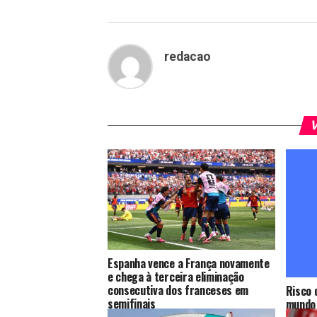
redacao
V
Espanha vence a França novamente
e chega à terceira eliminação
consecutiva dos franceses em
Risco 
semifinais
mundo 