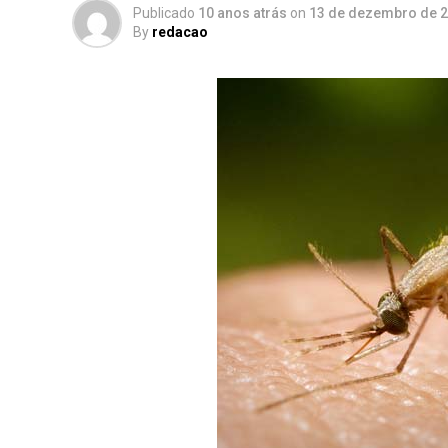
Publicado
10 anos atrás
on
13 de dezembro de 
By
redacao