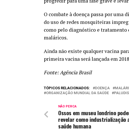
progredir para uma fase grave e levar
O combate à doença passa por uma di
do uso de redes mosquiteiras impregn
como pelo diagnóstico e tratamento
maláricos.
Ainda não existe qualquer vacina pa
primeira vacina será lançada em 2018
Fonte: Agência Brasil
TÓPICOS RELACIONADOS:
DOENÇA
MALÁR
ORGANIZAÇÃO MUNDIAL DA SAÚDE
PALUDI
NÃO PERCA
Ossos em museu londrino pod
revelar como industrialização 
saúde humana