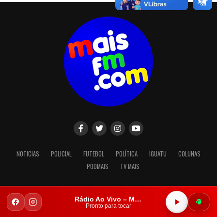
NOTICIAS
POLICIAL
FUTEBOL
POLÍTICA
IGUATU
COLUNAS
PODMAIS
TV MAIS
Rádio Ao Vivo – Mais FM Iguatu
Copyright © 2023. Todos os direitos reservados.
Pronto para tocar