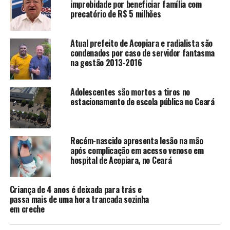
improbidade por beneficiar família com
precatório de R$ 5 milhões
A SEGUIR
Espetáculo “Brinquedos” de volta ao Teatro da Ribeira
dos Icós
Atual prefeito de Acopiara e radialista são
NÃO PERCA
condenados por caso de servidor fantasma
Recém-nascido é salvo por policiais militares em Icó
na gestão 2013-2016
Adolescentes são mortos a tiros no
redacao
estacionamento de escola pública no Ceará
Recém-nascido apresenta lesão na mão
após complicação em acesso venoso em
hospital de Acopiara, no Ceará
Criança de 4 anos é deixada para trás e
passa mais de uma hora trancada sozinha
em creche