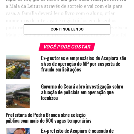
a Mala da Leitura através de sorteio e vai com ela para
casa. A família deverá ler o livro com o aluno, criar
momentos de interação e registrá-los em desenhos,
pinturas ou textos. Em data marcada a criança devolve a
CONTINUE LENDO
Mala e todo material produzido, apresentando o que foi
entendido e vivenciado com o livro.
VOCÊ PODE GOSTAR
A intenção da Biblioteca é promover diversas formas de
Ex-gestores e empresários de Acopiara são
leituras com visão de construir cidadãos-leitores e
alvos de operação do MP por suspeita de
fraude em licitações
democratizar a cultura entre estudantes e as suas
famílias. A Biblioteca Pública Municipal Henrique Gurgel
Valente está localizada na Rua Dr. Tibúrcio Soares, S/N.
Governo do Ceará abre investigação sobre
Mais informações pelo 3565.0441.
atuação de policiais em operação que
localizou
Assessoria de Comunicação
Prefeitura de Pedra Branca abre seleção
pública com mais de 600 vagas temporárias
TÓPICOS RELACIONADOS:
ACOPIARA
ALUNOS
BIBLIOTECA
FAMÍLIAS
INTERAÇÃO
LEITURA
MALA
Ex-prefeito de Acopiara é acusado de
MUNICIPAL
OBRIGAÇÃO
PREFEITURA