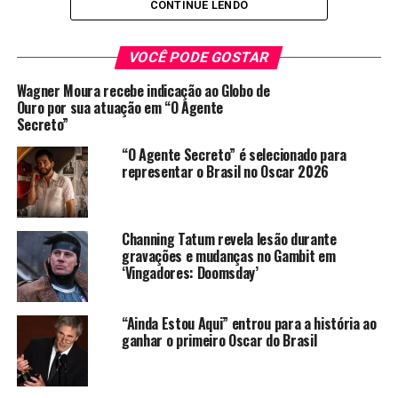
CONTINUE LENDO
VOCÊ PODE GOSTAR
Tetracampeão diz que documentário errou ao não enfatizar
lado humano do brasileiro, revela reaproximação e afirma:
Wagner Moura recebe indicação ao Globo de
‘Nossa história vai durar para sempre’
Ouro por sua atuação em “O Agente
Secreto”
“O Agente Secreto” é selecionado para
representar o Brasil no Oscar 2026
Lançado em 2010, o filme “Senna” – que retrata a vida e
a carreira do tricampeão mundial de Fórmula 1, que
morreu em um acidente em 1994 – obteve grandes
Channing Tatum revela lesão durante
bilheterias e conquistou diversos prêmios importantes
gravações e mudanças no Gambit em
pelos quatro cantos do planeta. Dois anos e meio após
‘Vingadores: Doomsday’
sua chegada aos cinemas, o documentário dirigido por
Asif Kapadia volta à tona, agora pelas palavras do maior
“Ainda Estou Aqui” entrou para a história ao
rival do brasileiro, o ex-piloto Alain Prost. Em uma longa
ganhar o primeiro Oscar do Brasil
entrevista à revista “Autosport”, o francês rompeu o
silêncio e criticou duramente o viés do filme. Que,
segundo ele, retrata a dupla como “o vilão e o mocinho”.