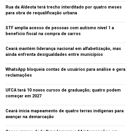
sentimos sua falta”, algo que foi organizado e arranjado
Rua da Aldeota terá trecho interditado por quatro meses
pela TV francesa, eles (os produtores do filme) perdem
para obra de requalificação urbana
completamente a medida. Eu não posso ficar feliz com
isso. E não é porque pareço o cara mau, eu não me
STF amplia acesso de pessoas com autismo nível 1 a
importo muito com isso. Eu estou vivo, eu estou bem.
benefício fiscal na compra de carros
Mas eu gostaria que todos soubessem o que Ayrton
Senna foi, como lutamos e também o que aconteceu no
Ceará mantém liderança nacional em alfabetização, mas
final. Nossa história não terminou em 1994. Nossa
ainda enfrenta desigualdades entre municípios
história vai durar para sempre – contou o ex-piloto,
confessando estar mais preocupado com isso hoje em
WhatsApp bloqueia contas de usuários para análise e gera
dia do que quando o filme foi lançado.
reclamações
Fonte: Globo Esporte
UFCA terá 10 novos cursos de graduação; quatro podem
começar em 2027
TÓPICOS RELACIONADOS:
FILME
SENNA
Ceará inicia mapeamento de quatro terras indígenas para
A SEGUIR
avançar na demarcação
Corrida em Daytona tem grave acidente e 28
espectadores ficam feridos