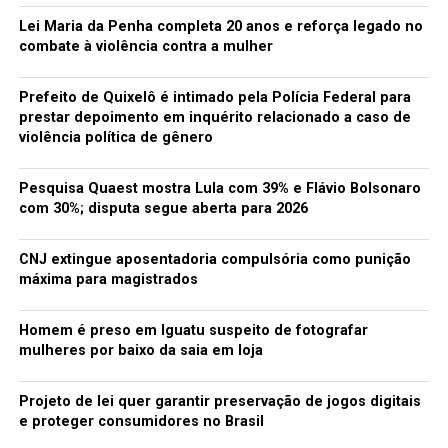
mais importantes na relação indissolúvel destes dois
Lei Maria da Penha completa 20 anos e reforça legado no
ícones do automobilismo, que foram companheiros na
combate à violência contra a mulher
McLaren em 1988 e 1989.
Prefeito de Quixelô é intimado pela Polícia Federal para
O filme mostra uma reaproximação entre os dois rivais
prestar depoimento em inquérito relacionado a caso de
na época em que o brasileiro enfrentava problemas com
violência política de gênero
um carro terrivelmente instável, que culminaria no
problema mecânico que causou seu acidente fatal.
Pesquisa Quaest mostra Lula com 39% e Flávio Bolsonaro
Porém, a forma como a famosa mensagem via rádio de
com 30%; disputa segue aberta para 2026
Senna que aparece na transmissão da TV francesa foi
exibida no longametragem é outro motivo de desgosto
CNJ extingue aposentadoria compulsória como punição
para o francês, que também participa no filme dando
máxima para magistrados
seu depoimento sobre aquele trágico fim de semana de
1994.
Homem é preso em Iguatu suspeito de fotografar
mulheres por baixo da saia em loja
– Tentei explicar o que aconteceu uma semana antes de
Imola, quando Ayrton me ligou quase todos os dias. Há
Projeto de lei quer garantir preservação de jogos digitais
coisas que ele me disse durante aquela semana que eu
e proteger consumidores no Brasil
jamais contaria a ninguém. Quando ele diz “Alain,