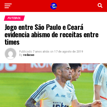
FUTEBOL
Jogo entre São Paulo e Ceará
evidencia abismo de receitas entre
times
Publicado
7 anos atrás
on
17 de agosto de 2019
By
redacao