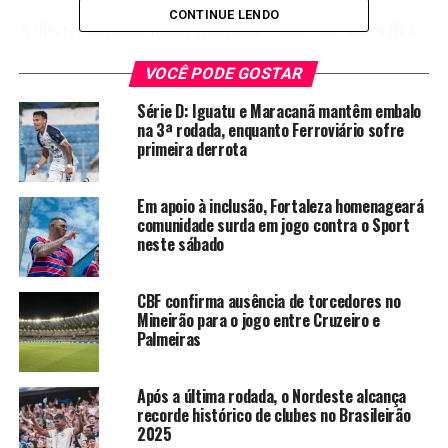
CONTINUE LENDO
A discrepância de poder financeiro entre os clubes fica
ainda mais evidente comparando as folhas salariais. O
VOCÊ PODE GOSTAR
gasto mensal dos paulistas com atletas e comissão
técnica gira em torno de R$ 11 milhões, enquanto o do
Série D: Iguatu e Maracanã mantêm embalo
Vovô é de aproximadamente R$ 2,8 milhões.
na 3ª rodada, enquanto Ferroviário sofre
primeira derrota
No São Paulo, está ainda o jogador mais badalado do
momento, que retorna ao País com status de maior
Em apoio à inclusão, Fortaleza homenageará
salário do futebol brasileiro. Daniel Alves, recém-
comunidade surda em jogo contra o Sport
contratado, que fará sua estreia justamente contra o
neste sábado
Vovô, terá vencimentos de cerca R$ 1,6 milhão por mês.
Sozinho, ele corresponde a mais de 50% da folha salarial
CBF confirma ausência de torcedores no
inteira do Ceará.
Mineirão para o jogo entre Cruzeiro e
Palmeiras
Daniel Alves é a “cereja do bolo” de um elenco estrelado
e também caro que o técnico Cuca tem à disposição. O
Após a última rodada, o Nordeste alcança
novo Camisa 10 tem ainda a companhia do espanhol
recorde histórico de clubes no Brasileirão
Juanfran (que também fará sua estreia amanhã), de
2025