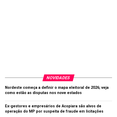
“A equipe do São Paulo está vivendo um ótimo
momento, com grandes contratações. É um dos jogos
mais difíceis”, disse Enderson Moreira.
Fonte: Diário do Nordeste
TÓPICOS RELACIONADOS:
#MAISFM106
ABISMO DE RECEITAS
CAMPEONATO BRASILEIRO
JOGO
MAISFM
MAISFMIGUATU
RODADA
SÉRIE A
SÃO PAULO E CEARÁ
TIMES
A SEGUIR
Análise: Ceará joga bem, mas é prejudicado pela
arbitragem e perde o jogo
NOVIDADES
NÃO PERCA
Nordeste começa a definir o mapa eleitoral de 2026; veja
Ceará é o time que precisa de menos chutes para
como estão as disputas nos nove estados
marcar na Série A
Ex-gestores e empresários de Acopiara são alvos de
operação do MP por suspeita de fraude em licitações
redacao