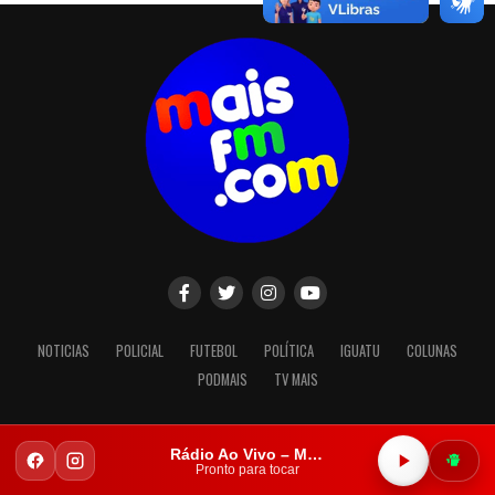
NOTICIAS
POLICIAL
FUTEBOL
POLÍTICA
IGUATU
COLUNAS
PODMAIS
TV MAIS
Rádio Ao Vivo – Mais FM Iguatu
Copyright © 2023. Todos os direitos reservados.
Pronto para tocar