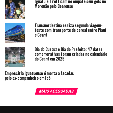
Iguatu e Tirol ficam no empate sem gols no
Morenão pelo Cearense
Transnordestina realiza segunda viagem-
teste com transporte de cereal entre Piauí
e Ceará
Dia do Cuscuz e Dia do Prefeito: 47 datas
comemorativas foram criadas no calendário
do Ceará em 2025
Empresária iguatuense é morta a facadas
pelo ex-companheiro em Icó
MAIS ACESSADAS