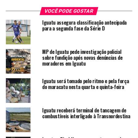
MANHÃ DE NOTÍCIAS
NOTÍCIAS EM IGUATU
POLICIAL IGUATU
PORTAL IGUATU NOTICIAS
VOCÊ PODE GOSTAR
RÁDIOMAISFM
TVMAIS
VÍDEO
Iguatu assegura classificação antecipada
A SEGUIR
para a segunda fase da Série D
Iguatu – Topique de empresa de Iguatu incendeia no
cariri
NÃO PERCA
MP de Iguatu pede investigação policial
Iguatu – Rodoviária de Iguatu aguarda aumento de
sobre fundição após novas denúncias de
fluxo de passageiros
moradores em Iguatu
Iguatu será tomado pelo ritmo e pela força
Redação - Maisfm
do maracatu nesta quarta e quinta-feira
Iguatu receberá terminal de tancagem de
combustíveis interligado à Transnordestina