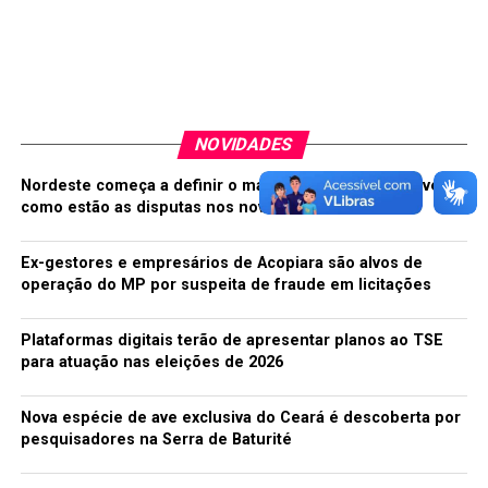
vontade divina, quem sou eu para julgá-la? (…) Os
homossexuais não devem ser marginalizados, mas
integrados à sociedade”, declarou o pontífice naquela
ocasião.
Fonte: CORREIO BRAZILIENSE
NOVIDADES
Nordeste começa a definir o mapa eleitoral de 2026; veja
TÓPICOS RELACIONADOS:
CATÓLICA
DIVORCIADOS
como estão as disputas nos nove estados
HOMOSSEXUAIS
IGREJA
A SEGUIR
Ex-gestores e empresários de Acopiara são alvos de
México constrói ‘arranha-solos’
operação do MP por suspeita de fraude em licitações
NÃO PERCA
Eletrosul inaugura usina de energia solar para venda no
Plataformas digitais terão de apresentar planos ao TSE
mercado livre
para atuação nas eleições de 2026
Nova espécie de ave exclusiva do Ceará é descoberta por
redacao
pesquisadores na Serra de Baturité