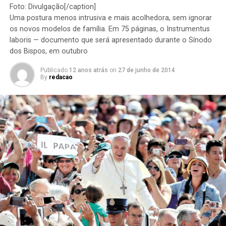
Foto: Divulgação[/caption]
Uma postura menos intrusiva e mais acolhedora, sem ignorar
os novos modelos de família. Em 75 páginas, o Instrumentus
laboris — documento que será apresentado durante o Sínodo
dos Bispos, em outubro
Publicado
12 anos atrás
on
27 de junho de 2014
By
redacao