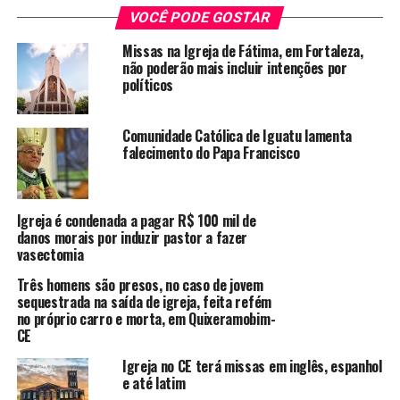
VOCÊ PODE GOSTAR
— propõe uma Igreja Católica humilde, destaca o vácuo
entre a doutrina sobre temas ligados à moralidade
Missas na Igreja de Fátima, em Fortaleza,
não poderão mais incluir intenções por
sexual e a sua aceitação pelos fiéis e reconhece que a
políticos
crise da família é parte de uma crise social. Apesar de
manter a rejeição ao casamento homossexual, o texto se
Comunidade Católica de Iguatu lamenta
alinha ao tom suavizado adotado pelo papa Francisco
falecimento do Papa Francisco
em relação a gays e lésbicas.
De acordo com o documento, baseado em 39 perguntas
respondidas por 114 conferências episcopais de todo o
Igreja é condenada a pagar R$ 100 mil de
danos morais por induzir pastor a fazer
mundo, a Igreja deve encontrar o equilíbrio entre os
vasectomia
ensinamentos sobre a família tradicional e “uma atitude
respeitosa e não moralista para com as pessoas que
Três homens são presos, no caso de jovem
sequestrada na saída de igreja, feita refém
vivem nessas uniões (homossexuais)”. O texto defende
no próprio carro e morta, em Quixeramobim-
que os filhos desses casais sejam recebidos na fé com a
CE
mesma dignidade dos outros fiéis. “Quando as pessoas
Igreja no CE terá missas em inglês, espanhol
que vivem em tais uniões precisam batizar uma criança,
e até latim
quase todas as respostas enfatizam que ela deve receber