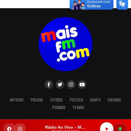
NOTICIAS
POLICIAL
FUTEBOL
POLÍTICA
IGUATU
COLUNAS
PODMAIS
TV MAIS
Rádio Ao Vivo – Mais FM Iguatu
Copyright © 2023. Todos os direitos reservados.