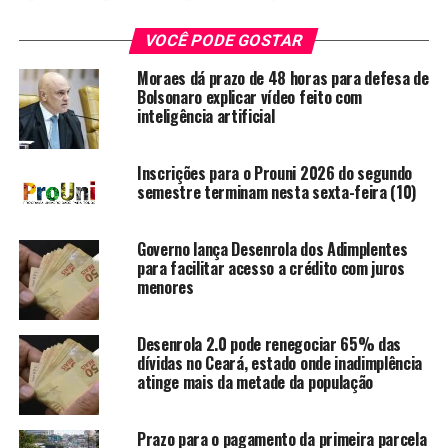
contratos até 2017, estão em fase de amortização e têm
prestações atrasadas há pelo menos 90 dias. As parcelas
VOCÊ PODE GOSTAR
vencidas e as não vencidas serão somadas e será feito um
Moraes dá prazo de 48 horas para defesa de
novo cronograma de pagamentos.
Bolsonaro explicar vídeo feito com
inteligência artificial
O governo aposta na renegociação para eliminar a
quantidade de débitos do programa. Para realizar a
Inscrições para o Prouni 2026 do segundo
renegociação, é necessário que o estudante e o fiador
semestre terminam nesta sexta-feira (10)
compareçam no Banco, com documento de identificação
para assinar o termo aditivo.
Governo lança Desenrola dos Adimplentes
para facilitar acesso a crédito com juros
Fonte: Ceará Agora
menores
TÓPICOS RELACIONADOS:
DÍVIDAS
ENSINO
ESTUDANTIL
Desenrola 2.0 pode renegociar 65% das
FIES
FINANCIAMENTO
PRAZO
PROGRAMA
dívidas no Ceará, estado onde inadimplência
RENEGOCIAÇÃO
SUPERIOR
atinge mais da metade da população
A SEGUIR
Campanha contra a gripe atinge 21% do grupo
prioritário
Prazo para o pagamento da primeira parcela