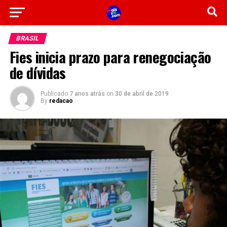
BRASIL
Fies inicia prazo para renegociação
de dívidas
Publicado
7 anos atrás
on
30 de abril de 2019
By
redacao