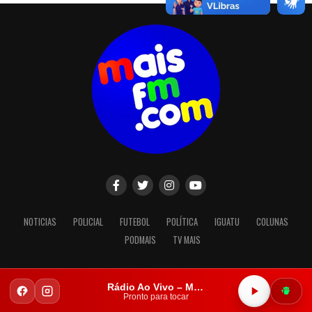
NOTICIAS
POLICIAL
FUTEBOL
POLÍTICA
IGUATU
COLUNAS
PODMAIS
TV MAIS
Rádio Ao Vivo – Mais FM Iguatu
Copyright © 2023. Todos os direitos reservados.
Pronto para tocar