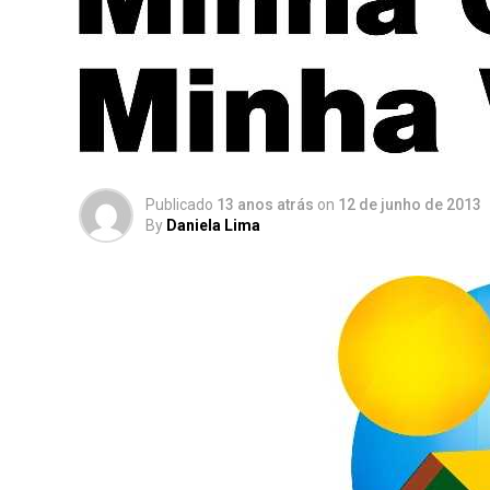
Publicado
13 anos atrás
on
12 de junho de 2013
By
Daniela Lima