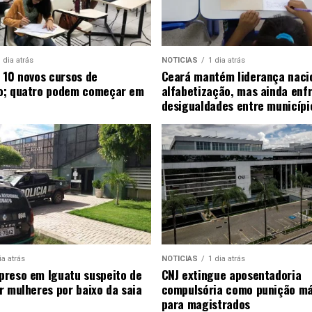
 dia atrás
NOTICIAS
1 dia atrás
 10 novos cursos de
Ceará mantém liderança naci
o; quatro podem começar em
alfabetização, mas ainda enf
desigualdades entre municípi
ia atrás
NOTICIAS
1 dia atrás
reso em Iguatu suspeito de
CNJ extingue aposentadoria
r mulheres por baixo da saia
compulsória como punição m
para magistrados