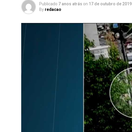
Publicado
7 anos atrás
on
17 de outubro de 2019
By
redacao