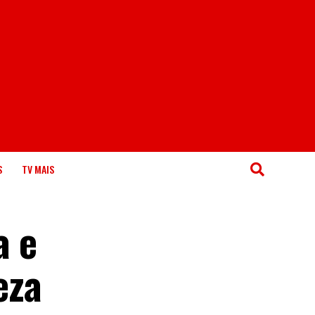
S
TV MAIS
a e
eza