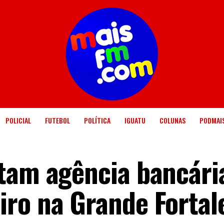
POLICIAL
FUTEBOL
POLÍTICA
IGUATU
COLUNAS
PODMAI
tam agência bancári
ro na Grande Fortal