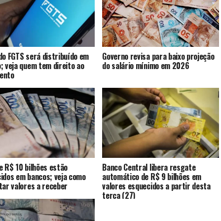
do FGTS será distribuído em
Governo revisa para baixo projeção
; veja quem tem direito ao
do salário mínimo em 2026
ento
e R$ 10 bilhões estão
Banco Central libera resgate
idos em bancos; veja como
automático de R$ 9 bilhões em
tar valores a receber
valores esquecidos a partir desta
terça (27)