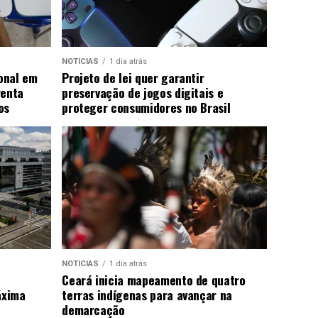
NOTICIAS
1 dia atrás
onal em
Projeto de lei quer garantir
renta
preservação de jogos digitais e
os
proteger consumidores no Brasil
NOTICIAS
1 dia atrás
Ceará inicia mapeamento de quatro
áxima
terras indígenas para avançar na
demarcação