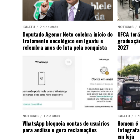
IGUATU
2 dias atrás
NOTICIAS
1
Deputado Agenor Neto celebra início do
UFCA terá
tratamento oncológico em Iguatu e
graduaçã
relembra anos de luta pela conquista
2027
NOTICIAS
1 dia atrás
IGUATU
1 d
WhatsApp bloqueia contas de usuários
Homem é p
para análise e gera reclamações
fotografa
em loja