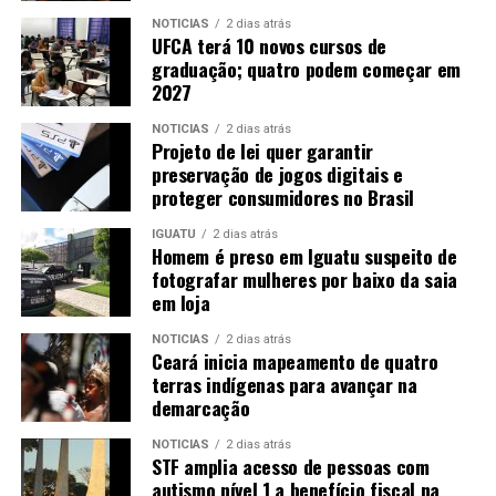
NOTICIAS
2 dias atrás
UFCA terá 10 novos cursos de
graduação; quatro podem começar em
2027
NOTICIAS
2 dias atrás
Projeto de lei quer garantir
preservação de jogos digitais e
proteger consumidores no Brasil
IGUATU
2 dias atrás
Homem é preso em Iguatu suspeito de
fotografar mulheres por baixo da saia
em loja
NOTICIAS
2 dias atrás
Ceará inicia mapeamento de quatro
terras indígenas para avançar na
demarcação
NOTICIAS
2 dias atrás
STF amplia acesso de pessoas com
autismo nível 1 a benefício fiscal na