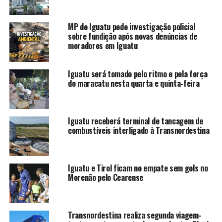
NAILTON ALBUQUERQUE, corretor de imóveis em
Iguatu.
MP de Iguatu pede investigação policial
sobre fundição após novas denúncias de
Devido ao momento pandêmico e necessidade de
moradores em Iguatu
medidas de segurança sanitária, a solenidade se deu de
forma alternada em grupos, para não não haver
Iguatu será tomado pelo ritmo e pela força
aglomeração em ambiente fechado.
do maracatu nesta quarta e quinta-feira
Iguatu receberá terminal de tancagem de
combustíveis interligado à Transnordestina
Iguatu e Tirol ficam no empate sem gols no
Morenão pelo Cearense
Transnordestina realiza segunda viagem-