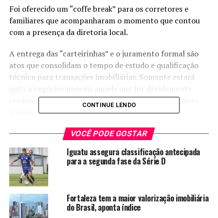
Foi oferecido um “coffe break” para os corretores e
familiares que acompanharam o momento que contou
com a presença da diretoria local.
A entrega das “carteirinhas” e o juramento formal são
atos que consolidam o tempo de estudo e qualificação
técnica para transações imobiliárias. Somente estará
apto a negociar imóveis aquele que for devidamente
credenciado ao Conselho de Classe Profissional e tiver
CONTINUE LENDO
passado pela devida formação.
“Nessa área imobiliária por mais que aconteçam esses
VOCÊ PODE GOSTAR
encalços, essa pandemia, a economia do mercado
Iguatu assegura classificação antecipada
imobiliário é crescente. Não há falta de trabalho, você
para a segunda fase da Série D
pode trabalhar com assessoria, pode ser um vendedor
específico em lotes, casas pela Caixa, imóveis rurais, tem
um leque enorme pra você ser específico naquela área.
Fortaleza tem a maior valorização imobiliária
Então é uma área que não para. Todo dia tem alguém
do Brasil, aponta índice
querendo comprar e alguém querendo vender.”