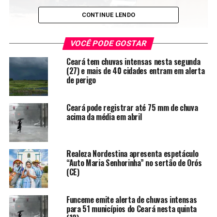
CONTINUE LENDO
VOCÊ PODE GOSTAR
Ceará tem chuvas intensas nesta segunda
(27) e mais de 40 cidades entram em alerta
de perigo
Chuvas causaram estragos na cidade (Foto Mateus
Ceará pode registrar até 75 mm de chuva
Ferreira)
acima da média em abril
A previsão para os próximos dias, segundo a Funceme, é
de que a nebulosidade deve estar presente em todas
regiões cearenses. Além disso, há a possibilidade de
Realeza Nordestina apresenta espetáculo
eventos de chuva no Estado.
“Auto Maria Senhorinha” no sertão de Orós
(CE)
Precipitação em Fortaleza e RMF
Funceme emite alerta de chuvas intensas
Em Fortaleza, houve chuva de 10 milímetros registrados
para 51 municípios do Ceará nesta quinta
no posto pluviométrico do Pici. A maior média