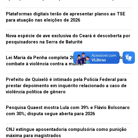
Chuva forte destrói estradas e alaga ruas em cidades do
interior
Plataformas digitais terão de apresentar planos ao TSE
NÃO PERCA
para atuação nas eleições de 2026
Chuvas da pré-Estação no CE ficam 55,4% acima da
média, diz Funceme
Nova espécie de ave exclusiva do Ceará é descoberta por
pesquisadores na Serra de Baturité
Paulinho Neto
Lei Maria da Penha completa 20 anos e reforça legado no
combate à violência contra a mulher
Prefeito de Quixelô é intimado pela Polícia Federal para
prestar depoimento em inquérito relacionado a caso de
violência política de gênero
Pesquisa Quaest mostra Lula com 39% e Flávio Bolsonaro
com 30%; disputa segue aberta para 2026
CNJ extingue aposentadoria compulsória como punição
máxima para magistrados