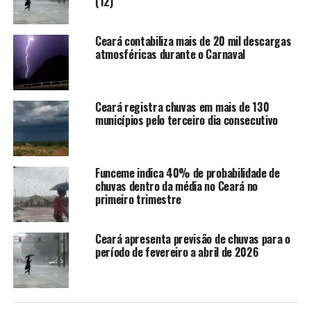
(12)
registrada na Região Metropolitana de Fortaleza (RMF)
ocorreu em Cascavel, com apenas 22 mm.
Ceará contabiliza mais de 20 mil descargas
atmosféricas durante o Carnaval
10 maiores chuvas por posto no dia:
(157 postos com chuva de 165 informados)
Tianguá (Posto: Tiangua) : 77.4 mm
Ceará registra chuvas em mais de 130
municípios pelo terceiro dia consecutivo
Iracema (Posto: Iracema) : 67.0 mm
Ererê (Posto: São João) : 58.0 mm
Senador Pompeu (Posto: Senador Pompeu) : 52.0 mm
Ipueiras (Posto: Matriz) : 46.0 mm
Funceme indica 40% de probabilidade de
chuvas dentro da média no Ceará no
Orós (Posto: Guassussê) : 44.0 mm
primeiro trimestre
Alto Santo (Posto: Alto Santo) : 43.0 mm
Ererê (Posto: Acude Santa Maria) : 42.0 mm
Reriutaba (Posto: Amanaiara) : 39.0 mm
Ceará apresenta previsão de chuvas para o
período de fevereiro a abril de 2026
Ipaumirim (Posto: Santo Antônio) : 38.0 mm
Chuva derruba muro de cemitério em Tianguá e causa
alagamentos