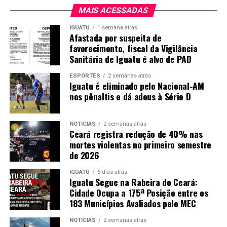
MAIS ACESSADAS
IGUATU
1 semana atrás
Afastada por suspeita de
favorecimento, fiscal da Vigilância
Sanitária de Iguatu é alvo de PAD
ESPORTES
2 semanas atrás
Iguatu é eliminado pelo Nacional-AM
nos pênaltis e dá adeus à Série D
NOTICIAS
2 semanas atrás
Ceará registra redução de 40% nas
mortes violentas no primeiro semestre
de 2026
IGUATU
6 dias atrás
Iguatu Segue na Rabeira do Ceará:
Cidade Ocupa a 175ª Posição entre os
183 Municípios Avaliados pelo MEC
NOTICIAS
2 semanas atrás