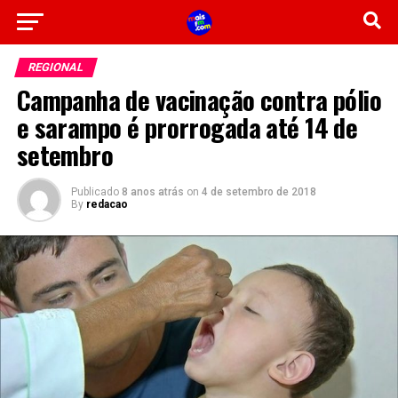
REGIONAL
Campanha de vacinação contra pólio
e sarampo é prorrogada até 14 de
setembro
Publicado
8 anos atrás
on
4 de setembro de 2018
By
redacao