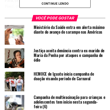
Pará, (81,28% na pólio e 81,25% no sarampo);
CONTINUE LENDO
Piauí, (82,14% na pólio e 81,87% no sarampo);
Distrito Federal, (82,83% na pólio e 82,35% no
sarampo);
VOCÊ PODE GOSTAR
Acre, (83,33% na pólio e 83,45% no sarampo);
Ministério da Saúde entra em alerta máximo
Bahia, (85,1% na pólio e 84,58% no sarampo);
diante do avanço do sarampo nas Américas
Rio Grande do Sul, (85,94% na pólio e 85,62% no
sarampo);
São Paulo, (86,08% na pólio e 85,23% no sarampo);
Justiça aceita denúncia contra ex-marido de
Alagoas, (86,91% na pólio e 86,88% no sarampo);
Maria da Penha por ataques e campanha de
Rio Grande do Norte, (87,53% na pólio e 86,95% no
ódio
sarampo);
e Amazonas, (87,66% na pólio e 92,41% no sarampo).
HEMOCE de Iguatu inicia campanha de
Os demais Estados – Amapá, Santa Catarina,
doação visando período de Carnaval
Pernambuco, Rondônia, Espírito Santo, Sergipe e
Maranhão – conseguiram chegar à meta e, portanto, não
terão o prazo estendido.
Campanha de multivacinação para crianças e
adolescentes tem início nesta segunda-
No último sábado (1º), postos de saúde em regiões com
feira (6)