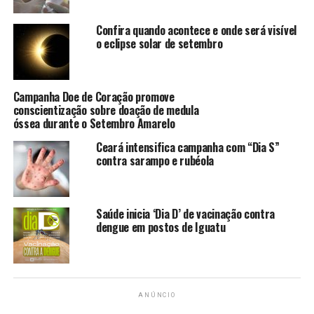
baixa cobertura vacinal foram abertos, por
recomendação do Ministério da Saúde.
Confira quando acontece e onde será visível
o eclipse solar de setembro
Alcance nacional
Considerando o total de crianças de 1 a 5 anos no Brasil,
Campanha Doe de Coração promove
dados preliminares apontam que 88% delas foram
conscientização sobre doação de medula
imunizadas . Em todo o país, durante a campanha, foram
óssea durante o Setembro Amarelo
aplicadas mais de 19,7 milhões de doses das vacinas
Ceará intensifica campanha com “Dia S”
(aproximadamente metade de sarampo e a outra
contra sarampo e rubéola
metade, de pólio).
Lembrando que todas as crianças nessa faixa etária
Saúde inicia ‘Dia D’ de vacinação contra
devem se vacinar, independentemente da situação
dengue em postos de Iguatu
vacinal.
“É preciso que os gestores de saúde, bem como pais e
responsáveis, se conscientizem da importância da
vacinação contra essas doenças. Para estarmos
ANÚNCIO
protegidos contra a pólio e sarampo é preciso atingir a