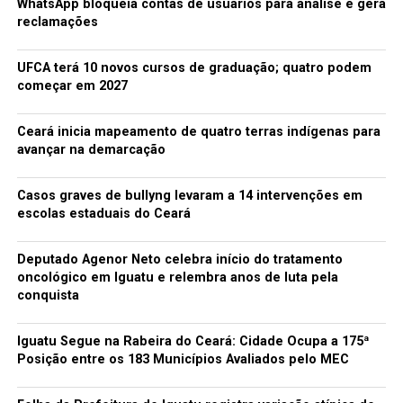
WhatsApp bloqueia contas de usuários para análise e gera
NÃO PERCA
reclamações
Anatel abre consulta para uso do 5G
UFCA terá 10 novos cursos de graduação; quatro podem
começar em 2027
redacao
Ceará inicia mapeamento de quatro terras indígenas para
avançar na demarcação
Casos graves de bullyng levaram a 14 intervenções em
escolas estaduais do Ceará
Deputado Agenor Neto celebra início do tratamento
oncológico em Iguatu e relembra anos de luta pela
conquista
Iguatu Segue na Rabeira do Ceará: Cidade Ocupa a 175ª
Posição entre os 183 Municípios Avaliados pelo MEC