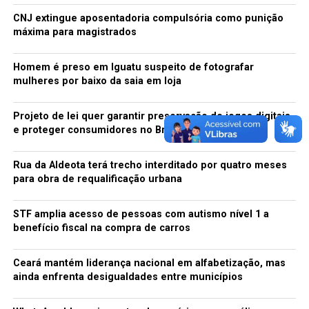
CNJ extingue aposentadoria compulsória como punição
Surto de sarampo
máxima para magistrados
Até o dia 28 de agosto, foram confirmados 1.553 casos
Homem é preso em Iguatu suspeito de fotografar
de sarampo – além de 6.975, que permanecem em
mulheres por baixo da saia em loja
investigação.
Projeto de lei quer garantir preservação de jogos digitais
Atualmente, há dois surtos da doença no país: no
e proteger consumidores no Brasil
Amazonas, com 1.211 casos confirmados e 6.905 em
investigação, e em Roraima, com 300 casos confirmados
Rua da Aldeota terá trecho interditado por quatro meses
e 70 em investigação.
para obra de requalificação urbana
Fonte: G1
STF amplia acesso de pessoas com autismo nível 1 a
benefício fiscal na compra de carros
TÓPICOS RELACIONADOS:
14
CAMPANHA
POLIO
PRORROGADA
SARAMPO
SETEMBRO
VACINAÇÃO
Ceará mantém liderança nacional em alfabetização, mas
A SEGUIR
ainda enfrenta desigualdades entre municípios
Mega-Sena pode pagar prêmio de R$ 20 milhões nesta
quarta-feira