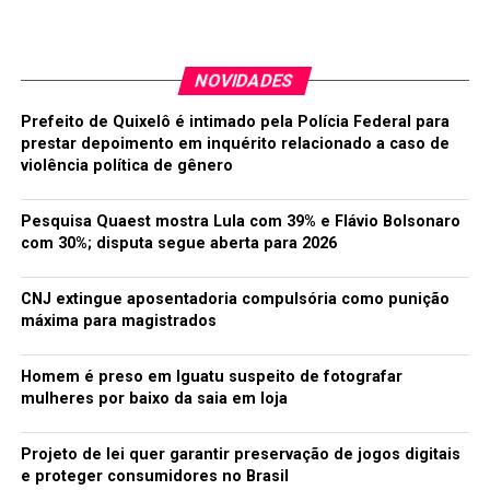
NOVIDADES
Prefeito de Quixelô é intimado pela Polícia Federal para
prestar depoimento em inquérito relacionado a caso de
violência política de gênero
Foto:Fagner Leandro
Pesquisa Quaest mostra Lula com 39% e Flávio Bolsonaro
com 30%; disputa segue aberta para 2026
Segundo informações de populares, o principal motivo
CNJ extingue aposentadoria compulsória como punição
foi pela falta de combustível.
máxima para magistrados
No local, existiam algumas pessoas realizando reparos e
tentando contornar a situação o mais rápido possível.
Homem é preso em Iguatu suspeito de fotografar
mulheres por baixo da saia em loja
Também nas proximidades da Av. Cruzeiro do Sul, houve
a interdição de parte da pista de rolamento, onde a
Projeto de lei quer garantir preservação de jogos digitais
equipe do SAAE esteve realizando alguns reparos por
e proteger consumidores no Brasil