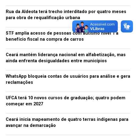
conta de um vazamento.
Rua da Aldeota terá trecho interditado por quatro meses
Motoqueiros, motoristas e pedestres tiveram que ter
para obra de requalificação urbana
atenção redobrada ao passar na Avenida Cruzeiro do Sul
na manhã desta sexta-feira (05).
STF amplia acesso de pessoas com autismo nível 1 a
benefício fiscal na compra de carros
Ceará mantém liderança nacional em alfabetização, mas
ainda enfrenta desigualdades entre municípios
TÓPICOS RELACIONADOS:
A SEGUIR
Em Acopiara audiência pública discute a seca e seus
WhatsApp bloqueia contas de usuários para análise e gera
efeitos
reclamações
NÃO PERCA
UFCA terá 10 novos cursos de graduação; quatro podem
Secretaria de Educação forma comissão para
começar em 2027
elaboração do Fórum Municipal de Educação
Ceará inicia mapeamento de quatro terras indígenas para
avançar na demarcação
redacao