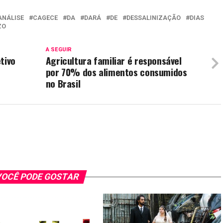
ANÁLISE
CAGECE
DA
DARÁ
DE
DESSALINIZAÇÃO
DIAS
ZO
A SEGUIR
tivo
Agricultura familiar é responsável
por 70% dos alimentos consumidos
no Brasil
OCÊ PODE GOSTAR