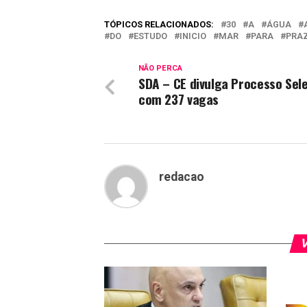
TÓPICOS RELACIONADOS:
30
A
ÁGUA
DO
ESTUDO
INICIO
MAR
PARA
PRA
NÃO PERCA
SDA – CE divulga Processo Sele
com 237 vagas
redacao
V