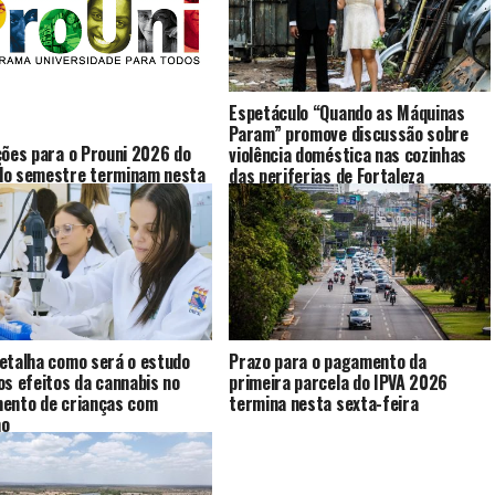
Espetáculo “Quando as Máquinas
Param” promove discussão sobre
ções para o Prouni 2026 do
violência doméstica nas cozinhas
do semestre terminam nesta
das periferias de Fortaleza
feira (10)
etalha como será o estudo
Prazo para o pagamento da
os efeitos da cannabis no
primeira parcela do IPVA 2026
ento de crianças com
termina nesta sexta-feira
mo