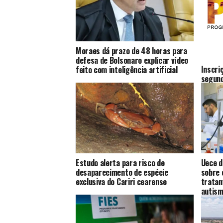
Moraes dá prazo de 48 horas para
defesa de Bolsonaro explicar vídeo
Inscri
feito com inteligência artificial
segun
sexta-
Estudo alerta para risco de
Uece d
desaparecimento de espécie
sobre 
exclusiva do Cariri cearense
tratam
autis