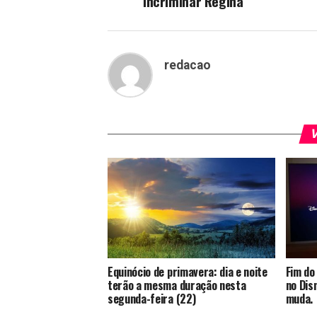
incriminar Regina
redacao
V
Equinócio de primavera: dia e noite
Fim do
terão a mesma duração nesta
no Dis
segunda-feira (22)
muda.