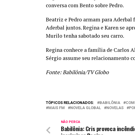
conversa com Bento sobre Pedro.
Beatriz e Pedro armam para Aderbal f
Aderbal juntos. Regina e Karen se apr
Murilo tenha sabotado seu carro.
Regina conhece a família de Carlos Al
Sérgio assume seu relacionamento co
Fonte: Babilônia/TV Globo
TÓPICOS RELACIONADOS:
BABILÔNIA
COM
MAIS FM
NOVELA GLOBAL
NOVELAS
PO
NÃO PERCA
Babilônia: Cris provoca incênd