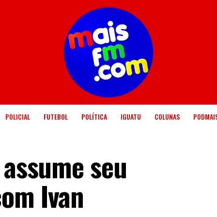
POLICIAL
FUTEBOL
POLÍTICA
IGUATU
COLUNAS
PODMAI
o assume seu
com Ivan