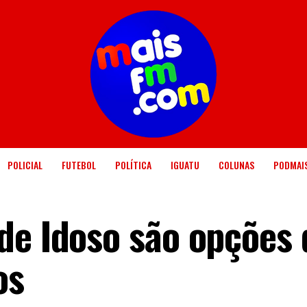
POLICIAL
FUTEBOL
POLÍTICA
IGUATU
COLUNAS
PODMAI
de Idoso são opções 
os