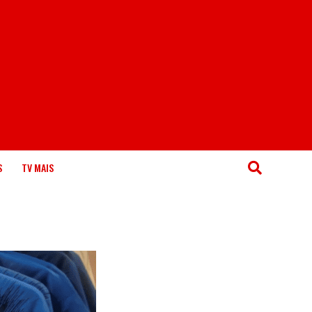
S
TV MAIS