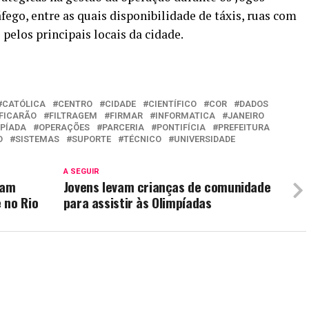
ego, entre as quais disponibilidade de táxis, ruas com
pelos principais locais da cidade.
CATÓLICA
CENTRO
CIDADE
CIENTÍFICO
COR
DADOS
FICARÃO
FILTRAGEM
FIRMAR
INFORMATICA
JANEIRO
PÍADA
OPERAÇÕES
PARCERIA
PONTIFÍCIA
PREFEITURA
O
SISTEMAS
SUPORTE
TÉCNICO
UNIVERSIDADE
A SEGUIR
nam
Jovens levam crianças de comunidade
 no Rio
para assistir às Olimpíadas