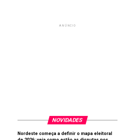
ANÚNCIO
NOVIDADES
Nordeste começa a definir o mapa eleitoral
de 2026; veja como estão as disputas nos