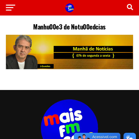
Manhu00e3 de Notu00edcias