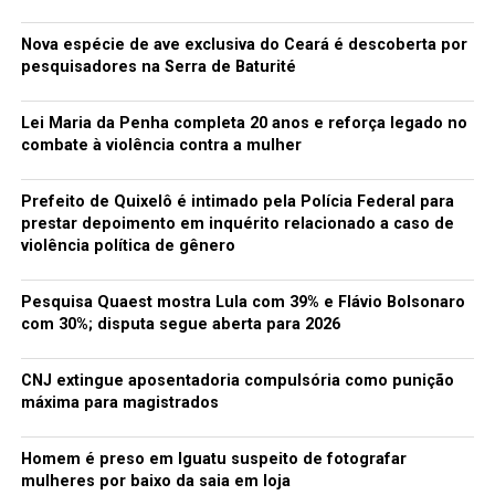
população por não existir ainda um espaço digno para a
espera dos ônibus em horários noturnos.
Nova espécie de ave exclusiva do Ceará é descoberta por
pesquisadores na Serra de Baturité
Foi marcada uma reunião na próxima sexta (18) do mês
corrente com representantes da Prefeitura Municipal,
Lei Maria da Penha completa 20 anos e reforça legado no
Secretaria de Infra-Estrutura como também possíveis
combate à violência contra a mulher
responsáveis pelo empreendimento e comissão de
vereadores.
Prefeito de Quixelô é intimado pela Polícia Federal para
prestar depoimento em inquérito relacionado a caso de
violência política de gênero
TÓPICOS RELACIONADOS:
HRI
PROVIDÊNCIAS
Pesquisa Quaest mostra Lula com 39% e Flávio Bolsonaro
RODOVIÁRIO
SOLICITAM
TERMINAL
VEREADORES
com 30%; disputa segue aberta para 2026
A SEGUIR
CDL de Iguatu entrega premiação da Campanha Iguatu
CNJ extingue aposentadoria compulsória como punição
Natal de Prêmios
máxima para magistrados
NÃO PERCA
Moradora denuncia acúmulo de lixo em terreno da Vila
Homem é preso em Iguatu suspeito de fotografar
Centenário
mulheres por baixo da saia em loja