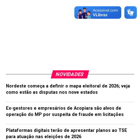
e Secretaria de Saúde do Município para fins de
conhecimento da ação.
O Hospital Regional de Iguatu (Dr. Manoel Batista de
Oliveira) é uma Instituição de Saúde Pública Pólo para
referência secundária em diversas áreas atendendo os 10
municípios que compõem a 18ª CRES (Coordenadoria
Regional de Saúde) e uma população com cerca de
300.000 habitantes da região.
NOVIDADES
Na reunião de hoje (15), foi colhido em ofício o
depoimento dos vereadores presentes que será anexado
Nordeste começa a definir o mapa eleitoral de 2026; veja
ao processo encaminhado ao Ministério Público e
como estão as disputas nos nove estados
Promotorias competentes.
Ex-gestores e empresários de Acopiara são alvos de
Outro assunto abordado foi à falta de funcionamento do
operação do MP por suspeita de fraude em licitações
Terminal Rodoviário Senador Fernandes Távora de
Iguatu, que já se encontra com suas instalações
Plataformas digitais terão de apresentar planos ao TSE
concluídas, mas estaria trazendo transtorno a
para atuação nas eleições de 2026