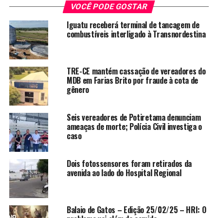
Pezão e Vicente Reinaldo, estiveram reunidos no
VOCÊ PODE GOSTAR
Ministério Público do Estado do Ceará sede local,
Iguatu receberá terminal de tancagem de
coordenados pelo Promotor de Justiça Aureliano
combustíveis interligado à Transnordestina
Rebouças.
TRE-CE mantém cassação de vereadores do
MDB em Farias Brito por fraude à cota de
O objetivo era solicitar providências do MP sobre a atual
gênero
situação do Hospital Regional de Iguatu que segundo
eles, desde o ano passado apresenta uma precariedade
Seis vereadores de Potiretama denunciam
no atendimento aos usuários, escassez de médicos
ameaças de morte; Polícia Civil investiga o
plantonistas, ausência de alguns materiais necessários
caso
em procedimentos cirúrgicos, dentre outras
reclamações recebidas pelos mesmos da população em
Dois fotossensores foram retirados da
geral.
avenida ao lado do Hospital Regional
Em maio de 2012 foi requerida pela promotoria local
uma inspeção realizada pelo Conselho Regional de
Medicina do Ceará (CREMEC) a qual consta em seu
Balaio de Gatos – Edição 25/02/25 – HRI: O