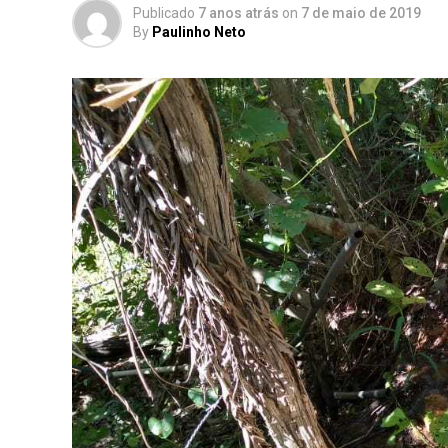
Publicado
7 anos atrás
on
7 de maio de 2019
By
Paulinho Neto