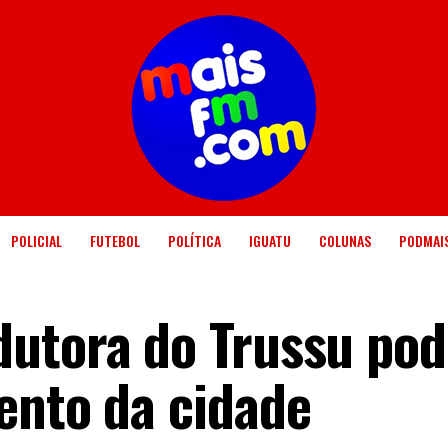
POLICIAL
FUTEBOL
POLÍTICA
IGUATU
COLUNAS
PODMAI
dutora do Trussu po
ento da cidade