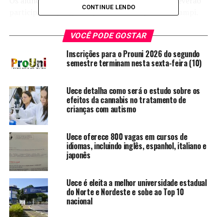
Os alunos das unidades acadêmicas do interior deverão
CONTINUE LENDO
participar da programação de seus respectivos campi.
VOCÊ PODE GOSTAR
TÓPICOS RELACIONADOS:
2017.2
5
AÇÃO
DARÁ
DE
FEVEREIRO
INICIO
LETIVO
NESTA
SEGUNDA
Inscrições para o Prouni 2026 do segundo
SEMESTRE
UECE
semestre terminam nesta sexta-feira (10)
A SEGUIR
SAAE e Prefeitura de Iguatu trabalham em parceria para
Uece detalha como será o estudo sobre os
melhorar os sistemas de água e esgotamento sanitário
efeitos da cannabis no tratamento de
do município
crianças com autismo
NÃO PERCA
Agenor Neto garante empenho na aprovação de
Uece oferece 800 vagas em cursos de
proposta de incremento salarial para professores
idiomas, incluindo inglês, espanhol, italiano e
universitários
japonês
Uece é eleita a melhor universidade estadual
redacao
do Norte e Nordeste e sobe ao Top 10
nacional