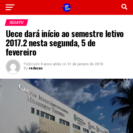
IGUATU
Uece dará início ao semestre letivo
2017.2 nesta segunda, 5 de
fevereiro
Publicado
9 anos atrás
on
31 de janeiro de 2018
By
redacao