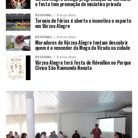
e festa tem promoção de iniciativa privada
REGIONAL
8 anos atrás
Torneio de Férias é aberto e incentiva o esporte
em Várzea Alegre
REGIONAL
8 anos atrás
Moradores de Várzea Alegre tentam descobrir
quem é o vencedor da Mega da Virada na cidade
REGIONAL
8 anos atrás
Várzea Alegre terá festa de Réveillon no Parque
Cívico São Raimundo Nonato